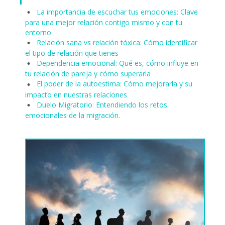
La importancia de escuchar tus emociones: Clave
para una mejor relación contigo mismo y con tu
entorno
Relación sana vs relación tóxica: Cómo identificar
el tipo de relación que tienes
Dependencia emocional: Qué es, cómo influye en
tu relación de pareja y cómo superarla
El poder de la autoestima: Cómo mejorarla y su
impacto en nuestras relaciones
Duelo Migratorio: Entendiendo los retos
emocionales de la migración.